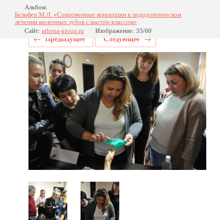
Альбом:
Бельфер М.Л. «Современные концепции в эндодонтическом
лечении молочных зубов с мастер-классом»
Сайт:
athena-group.ru
Изображение: 35/60
Предыдущее
Следующее