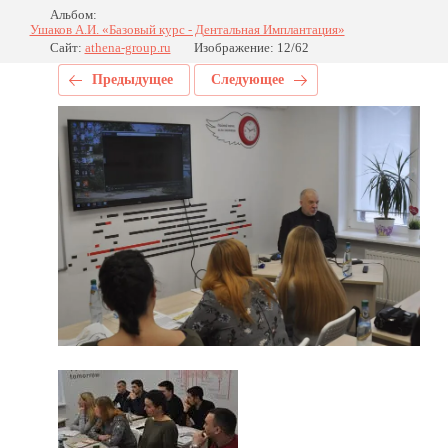
Альбом:
Ушаков А.И. «Базовый курс - Дентальная Имплантация»
Сайт:
athena-group.ru
Изображение: 12/62
Предыдущее
Следующее